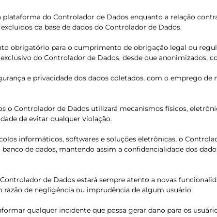
 plataforma do Controlador de Dados enquanto a relação contra
excluídos da base de dados do Controlador de Dados.
to obrigatório para o cumprimento de obrigação legal ou regulatór
so exclusivo do Controlador de Dados, desde que anonimizados, c
urança e privacidade dos dados coletados, com o emprego de 
os o Controlador de Dados utilizará mecanismos físicos, eletrô
dade de evitar qualquer violação.
colos informáticos, softwares e soluções eletrônicas, o Contro
anco de dados, mantendo assim a confidencialidade dos dados e 
s, o Controlador de Dados estará sempre atento a novas funcion
m razão de negligência ou imprudência de algum usuário.
ormar qualquer incidente que possa gerar dano para os usuário