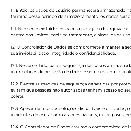
11. Então, os dados do usuário permanecerá armazenado na
término desse período de armazenamento, os dados serão 
11.1. Não serão excluídos os dados que sejam de arquivamen
dentro dos limites legais de tratamento, e ainda, os de u
12. O Controlador de Dados se compromete a manter a seg
sua inviolabilidade, integridade e confidencialidade.
12.1. Nesse sentido, para a segurança dos dados armazenad
informáticos de proteção de dados e sistemas, com a finali
12.2. Dentre as medidas de segurança garantidas por proto
evitam que pessoas não autorizadas tenham acesso ao seu b
coleta.
12.3. Apesar de todas as soluções disponíveis e utilizada
incidentes dolosos, como ataques hackers, ou culposos, e
12.4. O Controlador de Dados assume o compromisso de inf