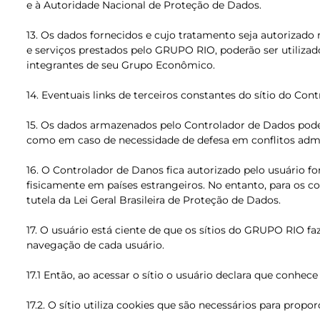
e à Autoridade Nacional de Proteção de Dados.
13. Os dados fornecidos e cujo tratamento seja autorizad
e serviços prestados pelo GRUPO RIO, poderão ser utiliz
integrantes de seu Grupo Econômico.
14. Eventuais links de terceiros constantes do sítio do C
15. Os dados armazenados pelo Controlador de Dados pode
como em caso de necessidade de defesa em conflitos admini
16. O Controlador de Danos fica autorizado pelo usuário 
fisicamente em países estrangeiros. No entanto, para os c
tutela da Lei Geral Brasileira de Proteção de Dados.
17. O usuário está ciente de que os sítios do GRUPO RI
navegação de cada usuário.
17.1 Então, ao acessar o sítio o usuário declara que conhec
17.2. O sítio utiliza cookies que são necessários para pro