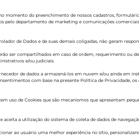
o no momento do preenchimento de nossos cadastros, formulário
ados pelo departamento de marketing e comunicações comerciais
ontrolador de Dados e de suas demais coligadas, não geram resp
rão ser compartilhados em caso de ordem, requerimento ou dete
strativos e/ou judiciais.
fornecedor de dados a armazená-los em nuvem e/ou ainda em inst
onsentimentos com base na presente Política de Privacidade, os
O fazem uso de Cookies que são mecanismos que apresentam peq
e e aceita a utilização do sistema de coleta de dados de navegaç
porcionar ao usuário uma melhor experiência no sítio, personaliz