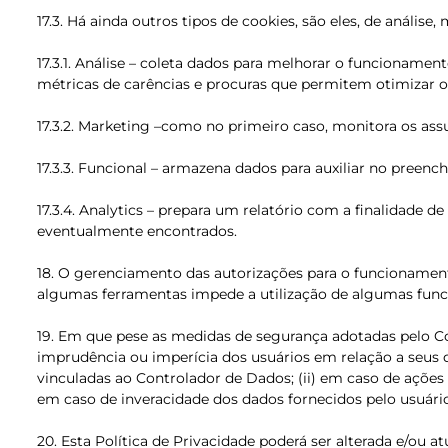
17.3. Há ainda outros tipos de cookies, são eles, de análise,
17.3.1. Análise – coleta dados para melhorar o funcioname
métricas de carências e procuras que permitem otimizar o
17.3.2. Marketing –como no primeiro caso, monitora os ass
17.3.3. Funcional – armazena dados para auxiliar no preen
17.3.4. Analytics – prepara um relatório com a finalidade d
eventualmente encontrados.
18. O gerenciamento das autorizações para o funcionament
algumas ferramentas impede a utilização de algumas funci
19. Em que pese as medidas de segurança adotadas pelo Co
imprudência ou imperícia dos usuários em relação a seus da
vinculadas ao Controlador de Dados; (ii) em caso de ações
em caso de inveracidade dos dados fornecidos pelo usuário 
20. Esta Política de Privacidade poderá ser alterada e/ou