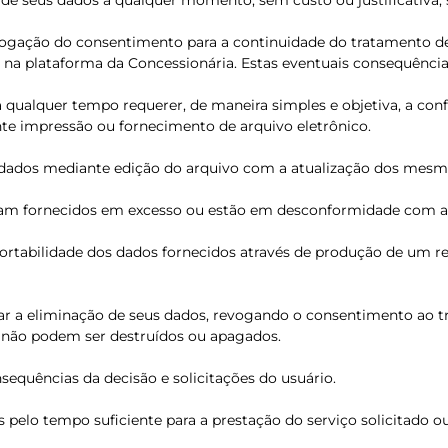
 de seus dados a qualquer momento, sem custo ou justificativa, 
evogação do consentimento para a continuidade do tratamento d
s na plataforma da Concessionária. Estas eventuais consequênc
 a qualquer tempo requerer, de maneira simples e objetiva, a c
te impressão ou fornecimento de arquivo eletrônico.
us dados mediante edição do arquivo com a atualização dos mesm
foram fornecidos em excesso ou estão em desconformidade com a
e portabilidade dos dados fornecidos através de produção de um 
tar a eliminação de seus dados, revogando o consentimento ao t
ue não podem ser destruídos ou apagados.
sequências da decisão e solicitações do usuário.
pelo tempo suficiente para a prestação do serviço solicitado ou