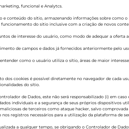
 marketing, funcional e Analytcs.
nto e conteúdo do sítio, armazenando informações sobre como o sí
 funcionamento do sitio inclusive com a criação de novos conte
untos de interesse do usuário, como modo de adequar a oferta ao
chimento de campos e dados já fornecidos anteriormente pelo usu
e entender como o usuário utiliza o sítio, áreas de maior interes
o dos cookies é possível diretamente no navegador de cada usuá
onalidades do sítio.
ntrolador de Dados, este não será responsabilizado (i) em caso
dos individuais e a segurança de seus próprios dispositivos uti
 maliciosas de terceiros como ataque hacker, salvo comprovada a
nos registros necessários para a utilização da plataforma de ser
 atualizada a qualquer tempo, se obrigando o Controlador de Dad