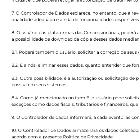
inclusive, que poderá revogar a autorização de tratamento
7. O Controlador de Dados esclarece, no entanto, que a r
qualidade adequada e ainda de funcionalidades disponívei
8. O usuário das plataformas das Concessionárias, poderá
a possibilidade de download da cópia desses dados median
8.1. Poderá também o usuário, solicitar a correção de se
8.2. E ainda, eliminar esses dados, quanto entender que 
8.3. Outra possibilidade, é a autorização ou solicitação d
possua em seus sistemas;
8.4. Como já mencionado no item 6, o usuário pode solici
exceções como dados fiscais, tributários e financeiros, q
9. O Controlador de dados informará, a cada evento, as con
10. O Controlador de Dados armazenará os dados coletados 
acordo com a presente Política de Privacidade.