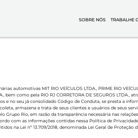
SOBRE NÓS
TRABALHE 
ionárias automotivas MIT RIO VEÍCULOS LTDA., PRIME RIO VEÍC
bem como pela RIO RJ CORRETORA DE SEGUROS LTDA., através 
os e no seu já consolidado Código de Conduta, se presta a inform
leta, armazena e trata de seus clientes e usuários de seus servi
elo Grupo Rio, em razão da transparência necessária nas relaçõe
 acordo com as informações contidas nessa Política de Privacidade
tidos na Lei nº 13.709/2018, denominada Lei Geral de Proteção de