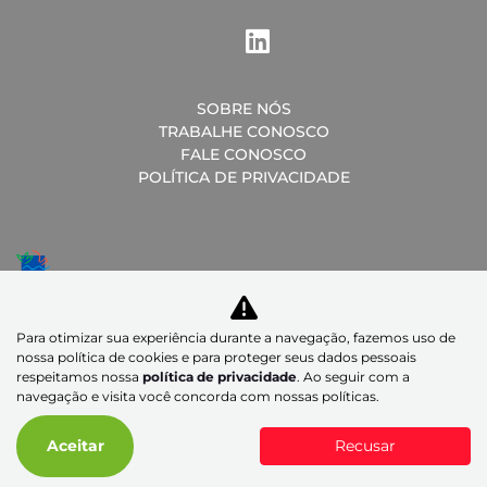
SOBRE NÓS
TRABALHE CONOSCO
FALE CONOSCO
POLÍTICA DE PRIVACIDADE
Desacelere. Seu bem maior é a vida.
Para otimizar sua experiência durante a navegação, fazemos uso de
nossa política de cookies e para proteger seus dados pessoais
FRIVEL FRIBURGO VEICULOS S/A
respeitamos nossa
política de privacidade
. Ao seguir com a
navegação e visita você concorda com nossas políticas.
CNPJ: 30.537.799/0004-63
Aceitar
Recusar
Desenvolvido pela DEALERSPACE ® Direitos Reservados.