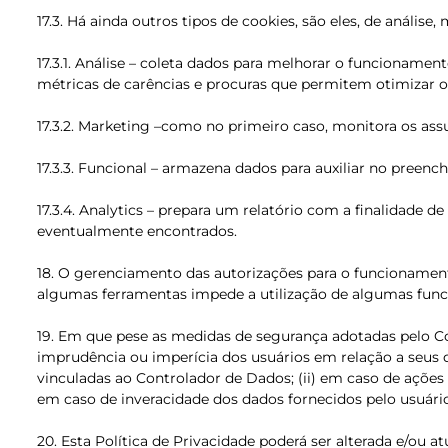
17.3. Há ainda outros tipos de cookies, são eles, de análise,
17.3.1. Análise – coleta dados para melhorar o funcioname
métricas de carências e procuras que permitem otimizar o
17.3.2. Marketing –como no primeiro caso, monitora os ass
17.3.3. Funcional – armazena dados para auxiliar no preen
17.3.4. Analytics – prepara um relatório com a finalidade d
eventualmente encontrados.
18. O gerenciamento das autorizações para o funcionament
algumas ferramentas impede a utilização de algumas funci
19. Em que pese as medidas de segurança adotadas pelo Co
imprudência ou imperícia dos usuários em relação a seus da
vinculadas ao Controlador de Dados; (ii) em caso de ações
em caso de inveracidade dos dados fornecidos pelo usuário 
20. Esta Política de Privacidade poderá ser alterada e/ou