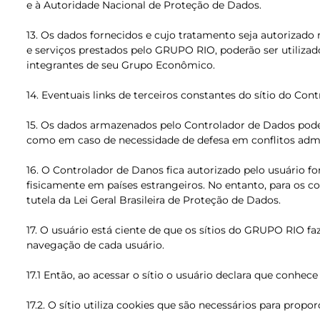
e à Autoridade Nacional de Proteção de Dados.
13. Os dados fornecidos e cujo tratamento seja autorizad
e serviços prestados pelo GRUPO RIO, poderão ser utiliz
integrantes de seu Grupo Econômico.
14. Eventuais links de terceiros constantes do sítio do C
15. Os dados armazenados pelo Controlador de Dados pode
como em caso de necessidade de defesa em conflitos admini
16. O Controlador de Danos fica autorizado pelo usuário 
fisicamente em países estrangeiros. No entanto, para os c
tutela da Lei Geral Brasileira de Proteção de Dados.
17. O usuário está ciente de que os sítios do GRUPO RI
navegação de cada usuário.
17.1 Então, ao acessar o sítio o usuário declara que conhec
17.2. O sítio utiliza cookies que são necessários para pro