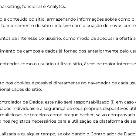
 marketing, funcional e Analytcs.
nto e conteúdo do sítio, armazenando informações sobre como o sí
 funcionamento do sitio inclusive com a criação de novos conte
untos de interesse do usuário, como modo de adequar a oferta ao
chimento de campos e dados já fornecidos anteriormente pelo usu
e entender como o usuário utiliza o sítio, áreas de maior interes
o dos cookies é possível diretamente no navegador de cada usuá
onalidades do sítio.
ntrolador de Dados, este não será responsabilizado (i) em caso
dos individuais e a segurança de seus próprios dispositivos uti
 maliciosas de terceiros como ataque hacker, salvo comprovada a
nos registros necessários para a utilização da plataforma de ser
 atualizada a qualquer tempo, se obrigando o Controlador de Dad