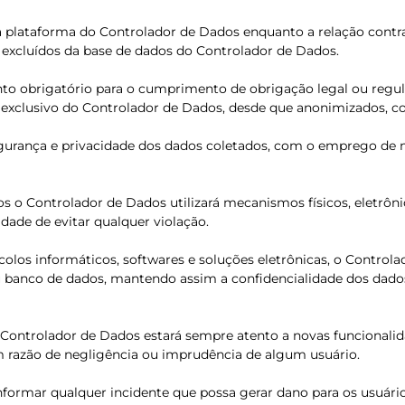
 plataforma do Controlador de Dados enquanto a relação contra
excluídos da base de dados do Controlador de Dados.
to obrigatório para o cumprimento de obrigação legal ou regulatór
so exclusivo do Controlador de Dados, desde que anonimizados, c
urança e privacidade dos dados coletados, com o emprego de 
os o Controlador de Dados utilizará mecanismos físicos, eletrô
dade de evitar qualquer violação.
colos informáticos, softwares e soluções eletrônicas, o Contro
anco de dados, mantendo assim a confidencialidade dos dados e 
s, o Controlador de Dados estará sempre atento a novas funcion
m razão de negligência ou imprudência de algum usuário.
ormar qualquer incidente que possa gerar dano para os usuário