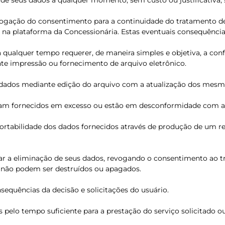
 de seus dados a qualquer momento, sem custo ou justificativa, 
evogação do consentimento para a continuidade do tratamento d
s na plataforma da Concessionária. Estas eventuais consequênc
 a qualquer tempo requerer, de maneira simples e objetiva, a c
te impressão ou fornecimento de arquivo eletrônico.
us dados mediante edição do arquivo com a atualização dos mesm
foram fornecidos em excesso ou estão em desconformidade com a
e portabilidade dos dados fornecidos através de produção de um 
tar a eliminação de seus dados, revogando o consentimento ao t
ue não podem ser destruídos ou apagados.
sequências da decisão e solicitações do usuário.
pelo tempo suficiente para a prestação do serviço solicitado ou