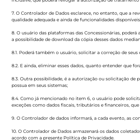
inclusive, que poderá revogar a autorização de tratamento
7. O Controlador de Dados esclarece, no entanto, que a r
qualidade adequada e ainda de funcionalidades disponívei
8. O usuário das plataformas das Concessionárias, poderá
a possibilidade de download da cópia desses dados median
8.1. Poderá também o usuário, solicitar a correção de se
8.2. E ainda, eliminar esses dados, quanto entender que 
8.3. Outra possibilidade, é a autorização ou solicitação d
possua em seus sistemas;
8.4. Como já mencionado no item 6, o usuário pode solici
exceções como dados fiscais, tributários e financeiros, q
9. O Controlador de dados informará, a cada evento, as con
10. O Controlador de Dados armazenará os dados coletados 
acordo com a presente Política de Privacidade.