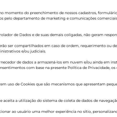
o no momento do preenchimento de nossos cadastros, formulário
ados pelo departamento de marketing e comunicações comerciais
ontrolador de Dados e de suas demais coligadas, não geram resp
rão ser compartilhados em caso de ordem, requerimento ou dete
strativos e/ou judiciais.
fornecedor de dados a armazená-los em nuvem e/ou ainda em inst
onsentimentos com base na presente Política de Privacidade, os
O fazem uso de Cookies que são mecanismos que apresentam peq
e e aceita a utilização do sistema de coleta de dados de navegaç
porcionar ao usuário uma melhor experiência no sítio, personaliz