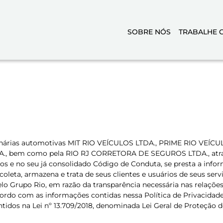
SOBRE NÓS
TRABALHE 
ionárias automotivas MIT RIO VEÍCULOS LTDA., PRIME RIO VEÍC
bem como pela RIO RJ CORRETORA DE SEGUROS LTDA., através 
os e no seu já consolidado Código de Conduta, se presta a inform
leta, armazena e trata de seus clientes e usuários de seus servi
elo Grupo Rio, em razão da transparência necessária nas relaçõe
 acordo com as informações contidas nessa Política de Privacidade
tidos na Lei nº 13.709/2018, denominada Lei Geral de Proteção de