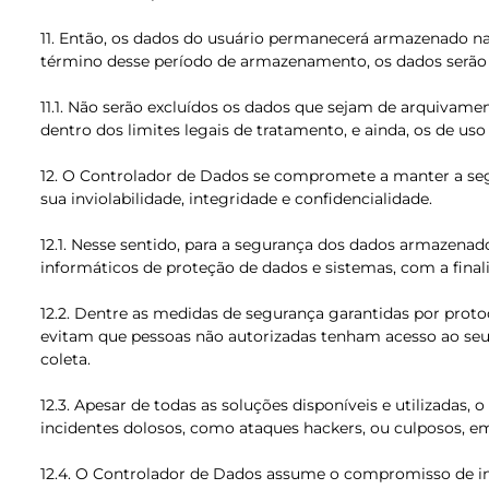
11. Então, os dados do usuário permanecerá armazenado na
término desse período de armazenamento, os dados serão 
11.1. Não serão excluídos os dados que sejam de arquivamen
dentro dos limites legais de tratamento, e ainda, os de u
12. O Controlador de Dados se compromete a manter a seg
sua inviolabilidade, integridade e confidencialidade.
12.1. Nesse sentido, para a segurança dos dados armazenad
informáticos de proteção de dados e sistemas, com a finali
12.2. Dentre as medidas de segurança garantidas por proto
evitam que pessoas não autorizadas tenham acesso ao seu b
coleta.
12.3. Apesar de todas as soluções disponíveis e utilizada
incidentes dolosos, como ataques hackers, ou culposos, e
12.4. O Controlador de Dados assume o compromisso de inf