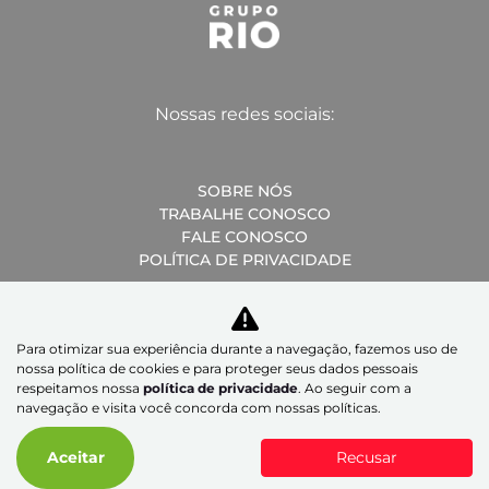
Nossas redes sociais:
SOBRE NÓS
TRABALHE CONOSCO
FALE CONOSCO
POLÍTICA DE PRIVACIDADE
Para otimizar sua experiência durante a navegação, fazemos uso de
nossa política de cookies e para proteger seus dados pessoais
Desacelere. Seu bem maior é a vida.
respeitamos nossa
política de privacidade
. Ao seguir com a
navegação e visita você concorda com nossas políticas.
Aceitar
Recusar
Desenvolvido pela DEALERSPACE ® Direitos Reservados.